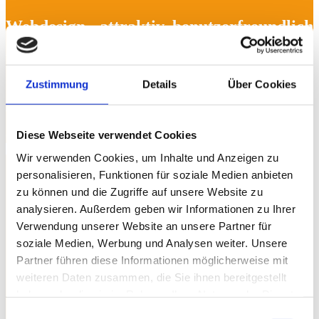
Webdesign - attraktiv, benutzerfreundlich
Wir entwickeln Ihren Internetauftritt. Egal, ob es
sich um Business-, Fotografie-, Unternehmens-,
Zustimmung
Details
Über Cookies
Kunst-, Non-Profit- oder Shopseiten handelt.
Wir achten auf klare Aussagen und eine
optimale Benutzerfreundlichkeit.
Diese Webseite verwendet Cookies
Wir verwenden Cookies, um Inhalte und Anzeigen zu
personalisieren, Funktionen für soziale Medien anbieten
zu können und die Zugriffe auf unsere Website zu
analysieren. Außerdem geben wir Informationen zu Ihrer
Verwendung unserer Website an unsere Partner für
soziale Medien, Werbung und Analysen weiter. Unsere
Partner führen diese Informationen möglicherweise mit
weiteren Daten zusammen, die Sie ihnen bereitgestellt
haben oder die sie im Rahmen Ihrer Nutzung der Dienste
gesammelt haben. Weitere Informationen finden Sie in
Einwilligungsauswahl